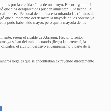
endidos por la crecida súbita de un arroyo. El encargado del
ió que “los desaparecidos pueden aumentar”. De hecho, la
local a once. “Personal de la mina está mirando las cámaras de
egó que al momento del desastre la mayoría de los obreros ya
ragedia pudo haber sido mayor, pero que la mayoría de los
lmente, según el alcalde de Abriaquí, Héctor Orrego.
os ya salían del trabajo cuando (llegó) la torrencial, la
s oficiales, el aluvión destruyó el campamento y parte de la
mineros ilegales que se encontraban extrayendo directamente