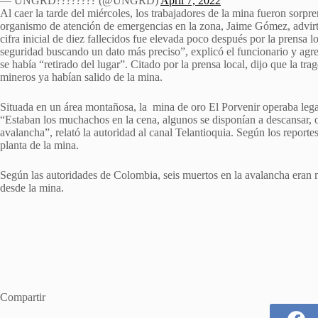
— UNGRD???????? (@UNGRD)
April 7, 2022
Al caer la tarde del miércoles, los trabajadores de la mina fueron sorpr
organismo de atención de emergencias en la zona, Jaime Gómez, advirt
cifra inicial de diez fallecidos fue elevada poco después por la prensa 
seguridad buscando un dato más preciso”, explicó el funcionario y agr
se había “retirado del lugar”. Citado por la prensa local, dijo que la t
mineros ya habían salido de la mina.
Situada en un área montañosa, la mina de oro El Porvenir operaba lega
“Estaban los muchachos en la cena, algunos se disponían a descansar, otr
avalancha”, relató la autoridad al canal Telantioquia. Según los reporte
planta de la mina.
Según las autoridades de Colombia, seis muertos en la avalancha eran 
desde la mina.
Compartir