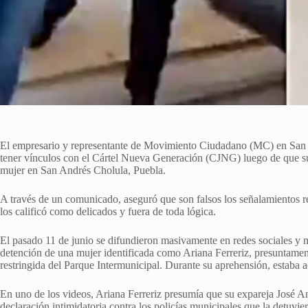
El empresario y representante de Movimiento Ciudadano (MC) en San 
tener vínculos con el Cártel Nueva Generación (CJNG) luego de que su
mujer en San Andrés Cholula, Puebla.
A través de un comunicado, aseguró que son falsos los señalamientos re
los calificó como delicados y fuera de toda lógica.
El pasado 11 de junio se difundieron masivamente en redes sociales y 
detención de una mujer identificada como Ariana Ferreriz, presuntamen
restringida del Parque Intermunicipal. Durante su aprehensión, estaba
En uno de los videos, Ariana Ferreriz presumía que su expareja José 
declaración intimidatoria contra los policías municipales que la detuvie